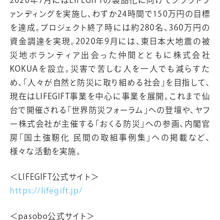
2020年7月にはLIFEGIFTの製品化に向けてクラウドフ
ァンディングを実施し、わずか24時間で150万円の目標
を達成。プロジェクト終了時には約280名、360万円の
資金調達を実現。2020年9月には、東日本大地震の被
災地ボランティア出会った仲間とともに株式会社
KOKUAを設立。災害で苦しむ人を一人でも減らすた
め、「人々が自然と防災に取り組める社会」を目指して、
現在はLIFEGIFT事業を中心に事業を展開。これまで仙
台で開催される「世界防災フォーラム」への登壇や、ヤフ
ー株式会社が主催する「おくる防災」への参画、内閣官
房「国土強靭化 民間の取組事例集」への掲載など、
様々な活動を実施。
＜LIFEGIFT公式サイト＞
https://lifegift.jp/
＜pasobo公式サイト＞